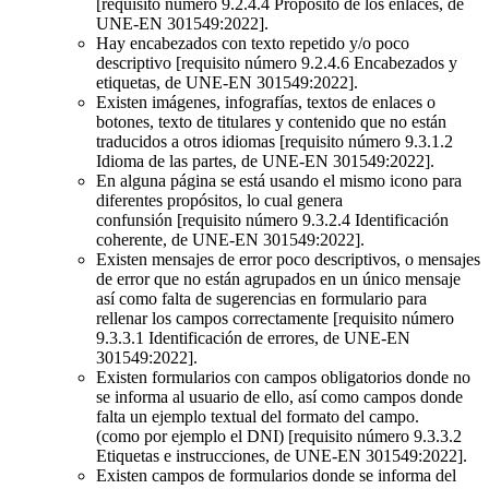
[requisito número 9.2.4.4 Propósito de los enlaces, de
UNE-EN 301549:2022].
Hay encabezados con texto repetido y/o poco
descriptivo [requisito número 9.2.4.6 Encabezados y
etiquetas, de UNE-EN 301549:2022].
Existen imágenes, infografías, textos de enlaces o
botones, texto de titulares y contenido que no están
traducidos a otros idiomas [requisito número 9.3.1.2
Idioma de las partes, de UNE-EN 301549:2022].
En alguna página se está usando el mismo icono para
diferentes propósitos, lo cual genera
confunsión [requisito número 9.3.2.4 Identificación
coherente, de UNE-EN 301549:2022].
Existen mensajes de error poco descriptivos, o mensajes
de error que no están agrupados en un único mensaje
así como falta de sugerencias en formulario para
rellenar los campos correctamente [requisito número
9.3.3.1 Identificación de errores, de UNE-EN
301549:2022].
Existen formularios con campos obligatorios donde no
se informa al usuario de ello, así como campos donde
falta un ejemplo textual del formato del campo.
(como por ejemplo el DNI) [requisito número 9.3.3.2
Etiquetas e instrucciones, de UNE-EN 301549:2022].
Existen campos de formularios donde se informa del